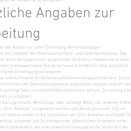
d geschlechtsneutral zu verstehen.
zliche Angaben zur
eitung
n der Nutzer nur unter Einhaltung der einschlägigen
d den Geboten der Datensparsamkeit- und Datenvermeidung. Das
ur beim Vorliegen einer gesetzlichen Erlaubnis, insbesondere wenn 
hen Leistungen sowie Online-Services erforderlich, bzw. gesetzlich
 einer Einwilligung verarbeitet.
liche und technische Sicherheitsmaßnahmen entsprechend dem Stand 
e Vorschriften der Datenschutzgesetze eingehalten werden und um da
 zufällige oder vorsätzliche Manipulationen, Verlust, Zerstörung ode
nen zu schützen.
klärung Inhalte, Werkzeuge oder sonstige Mittel von anderen Anbie
„Dritt-Anbieter“) eingesetzt werden und deren genannter Sitz im
ein Datentransfer in die Sitzstaaten der Dritt-Anbieter stattfindet. D
erfolgt entweder auf Grundlage einer gesetzlichen Erlaubnis, einer
 Vertragsklauseln, die eine gesetzlich vorausgesetzte Sicherheit der