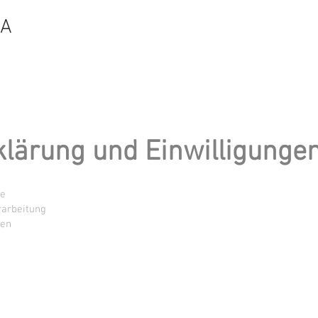
NA
lärung und Einwilligunge
le
rarbeitung
ten