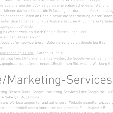
ittelte IP-Adresse wird nicht mit anderen Daten von Google
e Speicherung der Cookies durch eine entsprechende Einstellung ih
er können darüber hinaus die Erfassung der durch das Cookie erzeu
tes bezogenen Daten an Google sowie die Verarbeitung dieser Daten
s unter dem folgenden Link verfügbare Browser-Plugin herunterlade
page/gaoptout?hl=de
.
g zu Werbezwecken durch Google, Einstellungs- und
e auf den Webseiten von
/policies/privacy/partners
(„Datennutzung durch Google bei Ihrer
er
ies/technologies/ads
(„Datennutzung zu
/settings/ads
(„Informationen verwalten, die Google verwendet, um I
w.google.com/ads/preferences
(„Bestimmen Sie, welche Werbung Go
e/Marketing-Services
ing-Dienste (kurz „Google-Marketing-Services“) der Google Inc., 16
A 94043, USA, („Google“).
n uns Werbeanzeigen für und auf unserer Website gezielter anzuzei
, die potentiell deren Interessen entsprechen. Falls Nutzer z.B.