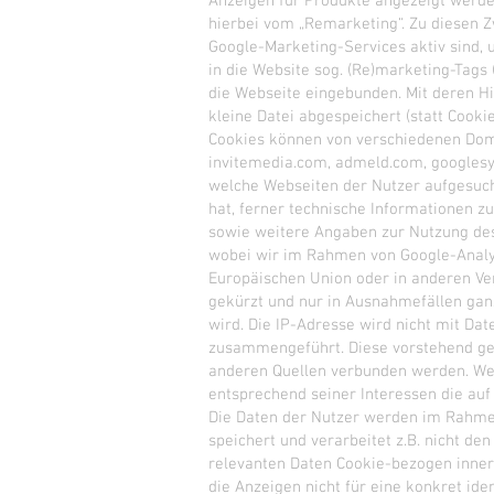
Anzeigen für Produkte angezeigt werden
hierbei vom „Remarketing“. Zu diesen 
Google-Marketing-Services aktiv sind,
in die Website sog. (Re)marketing-Tags
die Webseite eingebunden. Mit deren Hil
kleine Datei abgespeichert (statt Cook
Cookies können von verschiedenen Doma
invitemedia.com, admeld.com, googlesy
welche Webseiten der Nutzer aufgesucht
hat, ferner technische Informationen 
sowie weitere Angaben zur Nutzung des 
wobei wir im Rahmen von Google-Analyti
Europäischen Union oder in anderen V
gekürzt und nur in Ausnahmefällen gan
wird. Die IP-Adresse wird nicht mit Da
zusammengeführt. Diese vorstehend ge
anderen Quellen verbunden werden. We
entsprechend seiner Interessen die au
Die Daten der Nutzer werden im Rahmen
speichert und verarbeitet z.B. nicht d
relevanten Daten Cookie-bezogen inner
die Anzeigen nicht für eine konkret ide