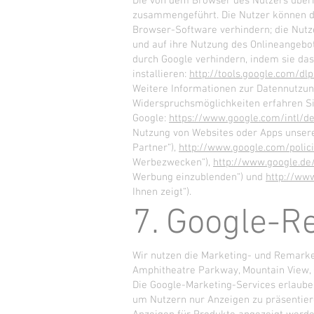
Die von dem Browser des Nutzers überm
zusammengeführt. Die Nutzer können di
Browser-Software verhindern; die Nutz
und auf ihre Nutzung des Onlineangebo
durch Google verhindern, indem sie da
installieren:
http://tools.google.com/dl
Weitere Informationen zur Datennutzun
Widerspruchsmöglichkeiten erfahren Si
Google:
https://www.google.com/intl/de
Nutzung von Websites oder Apps unser
Partner“),
http://www.google.com/polic
Werbezwecken“),
http://www.google.de
Werbung einzublenden“) und
http://ww
Ihnen zeigt“).
7. Google-R
Wir nutzen die Marketing- und Remarket
Amphitheatre Parkway, Mountain View, C
Die Google-Marketing-Services erlaube
um Nutzern nur Anzeigen zu präsentieren