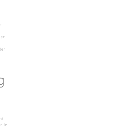
es
er.
der
g
ht
n in