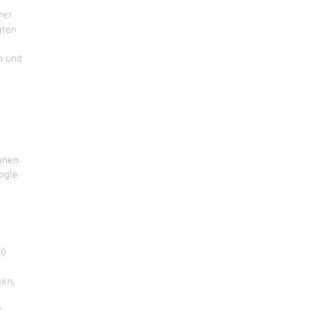
rer
gten
n und
hnen
ogle
00
gen,