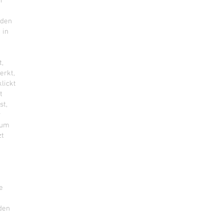
n
rden
 in
t,
erkt,
lickt
t
st,
r
aum
zt
e
den