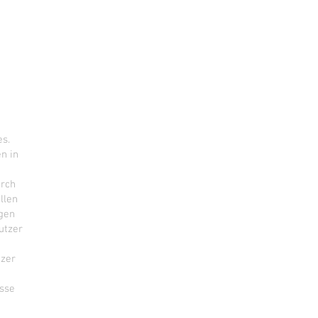
es.
n in
urch
llen
ngen
utzer
tzer
sse