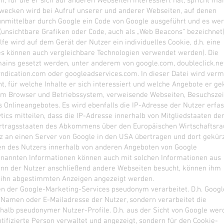
, für die er sich auf anderen Webseiten interessiert hat, spricht ma
Zwecken wird bei Aufruf unserer und anderer Webseiten, auf denen
 unmittelbar durch Google ein Code von Google ausgeführt und es we
 (unsichtbare Grafiken oder Code, auch als „Web Beacons“ bezeichnet)
fe wird auf dem Gerät der Nutzer ein individuelles Cookie, d.h. eine
ies können auch vergleichbare Technologien verwendet werden). Die
ins gesetzt werden, unter anderem von google.com, doubleclick.ne
ndication.com oder googleadservices.com. In dieser Datei wird verm
, für welche Inhalte er sich interessiert und welche Angebote er gek
zum Browser und Betriebssystem, verweisende Webseiten, Besuchszei
Onlineangebotes. Es wird ebenfalls die IP-Adresse der Nutzer erfas
cs mitteilen, dass die IP-Adresse innerhalb von Mitgliedstaaten de
ertragsstaaten des Abkommens über den Europäischen Wirtschaftsr
z an einen Server von Google in den USA übertragen und dort gekür
ten des Nutzers innerhalb von anderen Angeboten von Google
nannten Informationen können auch mit solchen Informationen aus
nn der Nutzer anschließend andere Webseiten besucht, können ihm
f ihn abgestimmten Anzeigen angezeigt werden.
 der Google-Marketing-Services pseudonym verarbeitet. D.h. Googl
en Namen oder E-Mailadresse der Nutzer, sondern verarbeitet die
halb pseudonymer Nutzer-Profile. D.h. aus der Sicht von Google wer
ntifizierte Person verwaltet und angezeigt, sondern für den Cookie-