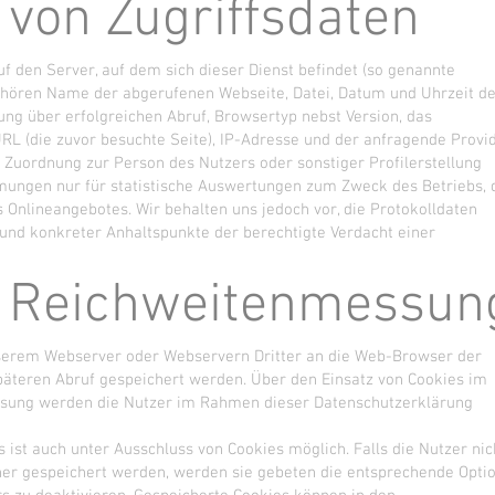
 von Zugriffsdaten
uf den Server, auf dem sich dieser Dienst befindet (so genannte
gehören Name der abgerufenen Webseite, Datei, Datum und Uhrzeit d
ng über erfolgreichen Abruf, Browsertyp nebst Version, das
RL (die zuvor besuchte Seite), IP-Adresse und der anfragende Provid
Zuordnung zur Person des Nutzers oder sonstiger Profilerstellung
ungen nur für statistische Auswertungen zum Zweck des Betriebs, 
 Onlineangebotes. Wir behalten uns jedoch vor, die Protokolldaten
und konkreter Anhaltspunkte der berechtigte Verdacht einer
& Reichweitenmessun
nserem Webserver oder Webservern Dritter an die Web-Browser der
päteren Abruf gespeichert werden. Über den Einsatz von Cookies im
ng werden die Nutzer im Rahmen dieser Datenschutzerklärung
 ist auch unter Ausschluss von Cookies möglich. Falls die Nutzer nic
er gespeichert werden, werden sie gebeten die entsprechende Optio