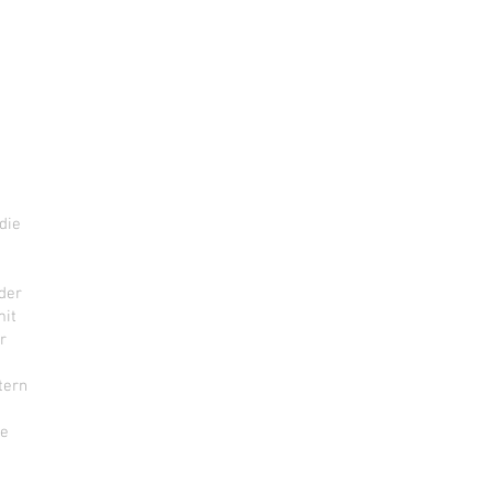
die
der
mit
r
tern
ie