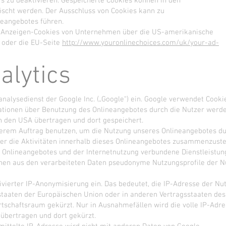
s zu deaktivieren. Gespeicherte Cookies können in den
scht werden. Der Ausschluss von Cookies kann zu
eangebotes führen.
ine-Anzeigen-Cookies von Unternehmen über die US-amerikanische
oder die EU-Seite
http://www.youronlinechoices.com/uk/your-ad-
alytics
nalysedienst der Google Inc. („Google“) ein. Google verwendet Cooki
ationen über Benutzung des Onlineangebotes durch die Nutzer werde
n den USA übertragen und dort gespeichert.
serem Auftrag benutzen, um die Nutzung unseres Onlineangebotes d
er die Aktivitäten innerhalb dieses Onlineangebotes zusammenzuste
 Onlineangebotes und der Internetnutzung verbundene Dienstleistu
nen aus den verarbeiteten Daten pseudonyme Nutzungsprofile der N
ivierter IP-Anonymisierung ein. Das bedeutet, die IP-Adresse der Nu
staaten der Europäischen Union oder in anderen Vertragsstaaten des
chaftsraum gekürzt. Nur in Ausnahmefällen wird die volle IP-Adre
übertragen und dort gekürzt.